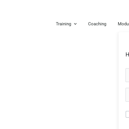
Zum
Inhalt
springen
Training
Coaching
Modu
H