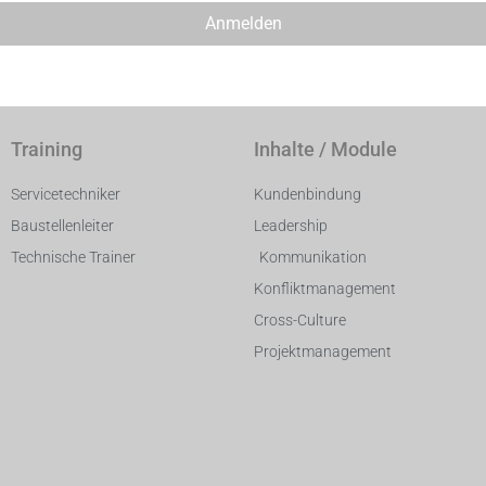
Anmelden
Training
Inhalte / Module
Servicetechniker
Kundenbindung
Baustellenleiter
Leadership
Technische Trainer
Kommunikation
Konfliktmanagement
Cross-Culture
Projektmanagement